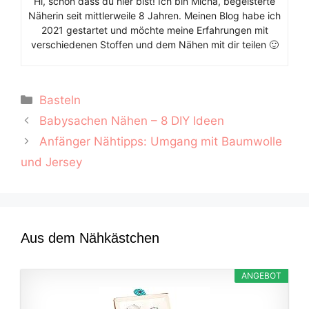
Hi, schön dass du hier bist! Ich bin Micha, begeisterte
Näherin seit mittlerweile 8 Jahren. Meinen Blog habe ich
2021 gestartet und möchte meine Erfahrungen mit
verschiedenen Stoffen und dem Nähen mit dir teilen 🙂
Kategorien
Basteln
Babysachen Nähen – 8 DIY Ideen
Anfänger Nähtipps: Umgang mit Baumwolle
und Jersey
Aus dem Nähkästchen
ANGEBOT