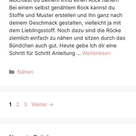
Möchtest du deinem Kind einen Rock nähen?
Bei einem selbst genähtem Rock kannst du
Stoffe und Muster erstellen und ihn ganz nach
deinem Geschmack gestalten, vielleicht ja mit
dem Lieblingsstoff. Noch dazu sind die Röcke
ziemlich einfach zu nähen und sitzen durch das
Bündchen auch gut. Heute gebe Ich dir eine
Schritt für Schritt Anleitung …
Weiterlesen
Kategorien
Nähen
Seite
Seite
Seite
1
2
3
Weiter
→